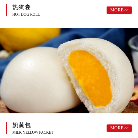
热狗卷
MORE>>
HOT DOG ROLL
奶黄包
MORE>>
MILK YELLOW PACKET