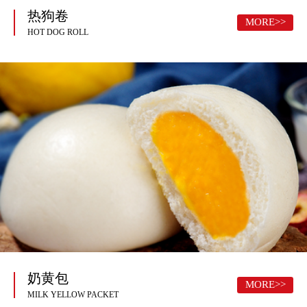
热狗卷
MORE>>
HOT DOG ROLL
奶黄包
MORE>>
MILK YELLOW PACKET