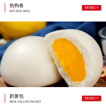
热狗卷
MORE>>
HOT DOG ROLL
奶黄包
MORE>>
MILK YELLOW PACKET