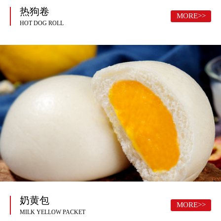
热狗卷
MORE>>
HOT DOG ROLL
奶黄包
MORE>>
MILK YELLOW PACKET